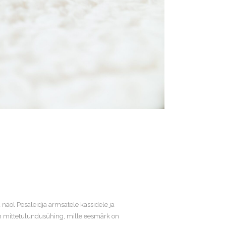
 näol Pesaleidja armsatele kassidele ja
Ü on mittetulundusühing, mille eesmärk on