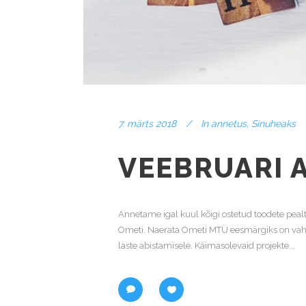
7. märts 2018
In
annetus
,
Sinuheaks
VEEBRUARI 
Annetame igal kuul kõigi ostetud toodete pea
Ometi. Naerata Ometi MTÜ eesmärgiks on vah
laste abistamisele. Käimasolevaid projekte...