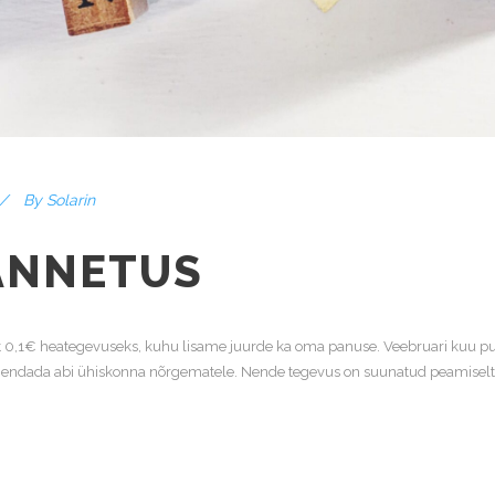
By
Solarin
ANNETUS
lt 0,1€ heategevuseks, kuhu lisame juurde ka oma panuse. Veebruari kuu p
endada abi ühiskonna nõrgematele. Nende tegevus on suunatud peamiselt 