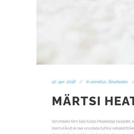
12. apr. 2018
In
annetus
,
Sinuheaks
MÄRTSI HEA
Sinuheaks tiim käis külas Pesaleidja kassidel,
loomulikult ei saa unustata tublisi vabatahtlik