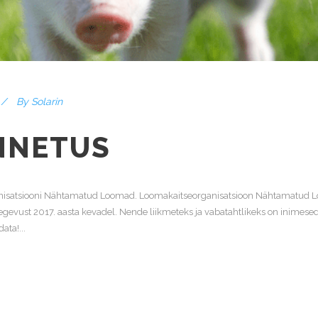
By
Solarin
NNETUS
ganisatsiooni Nähtamatud Loomad. Loomakaitseorganisatsioon Nähtamatu
gevust 2017. aasta kevadel. Nende liikmeteks ja vabatahtlikeks on inimesed
ata!...