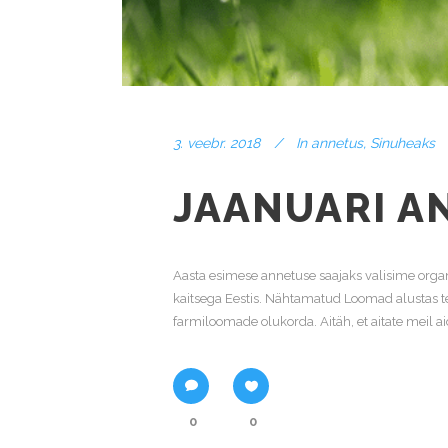
3. veebr. 2018
In
annetus
,
Sinuheaks
JAANUARI A
Aasta esimese annetuse saajaks valisime or
kaitsega Eestis. Nähtamatud Loomad alustas te
farmiloomade olukorda. Aitäh, et aitate meil aid
0
0