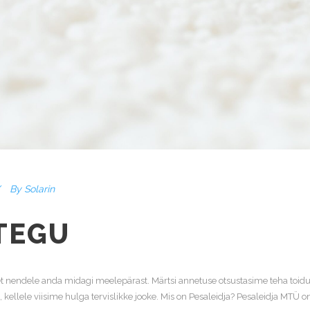
By
Solarin
TEGU
 et nendele anda midagi meelepärast. Märtsi annetuse otsustasime teha toidu
e, kellele viisime hulga tervislikke jooke. Mis on Pesaleidja? Pesaleidja MT