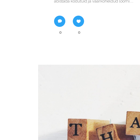
abistada kodutuid ja väärkoheldud loomi....
0
0