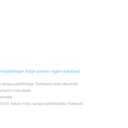
d kuldlehega! Kõige parem vegan šokolaad
sarapuupähklitega. Šokolaadi saab ideaalselt
 niisama maiustada.
enivaba.
(20%), kakao mass, sarapuupähklipasta, kakaovõi,