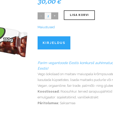
30,00
€
LISA KORVI
Maiustused
KIRJELDUS
Parim vegantoode Eestis konkursil auhinnatu
Eestis!
Vego šokolaad on maitsev maiuspala krõmpsuvate 
kasutada küpsetistes, lisada maitseks pudurle või
Vegan, orgaaniline, fair trade, palmiõli- ning glute
Koostisosad:
Roosuhkur, terved sarapuupähklid 
emulgaator: sojaletsitiinid, vanilliekstrakt
Päritolumaa:
Saksamaa