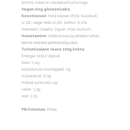
kimchi, mida on rikastatud kurkumiga.
Vegan ning gluteenivaba.
Koostisosad:
Hiina kapsas (83%), küüslauk
(2,5%), valge redis (2,5%), suhkur (2,0%),
meresool, riisijahu, ingver, miso, kurkum.
Hoiustamine:
Hoida kuivas ja jahedas kohas,
eemal otsesest päikesevalgusest.
Toitumisalane teave 100g kohta:
Energia: 121kJ/29kcal
Rasv: 0,2g
küllastunud rasvhapped: 0g
süsivesikud: 6,3g
millest suhkruid 2,1g
valke: 1,3g
sool: 1,7g
Päritolumaa:
Poola