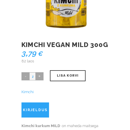
KIMCHI VEGAN MILD 300G
3,79
€
82 laos
LISA KORVI
Kimchi
KIRJELDUS
Kimchi kurkum MILD
on maheda maitsega